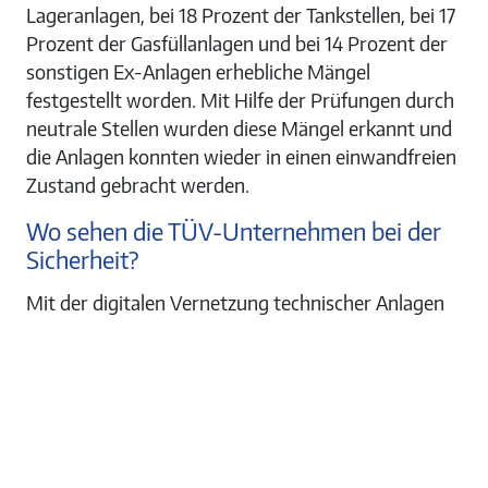
Lageranlagen, bei 18 Prozent der Tankstellen, bei 17
Prozent der Gasfüllanlagen und bei 14 Prozent der
sonstigen Ex-Anlagen erhebliche Mängel
festgestellt worden. Mit Hilfe der Prüfungen durch
neutrale Stellen wurden diese Mängel erkannt und
die Anlagen konnten wieder in einen einwandfreien
Zustand gebracht werden.
Wo sehen die TÜV-Unternehmen bei der
Sicherheit?
Mit der digitalen Vernetzung technischer Anlagen
entstehen völlig neue Gefahren. Im Mai 2021
musste die größte Treibstoffpipeline der USA nach
einem Cyberangriff für mehrere Tage vom Netz
genommen werden, was zu Versorgungsenpässen
in mehreren Bundessstaten führte. Auch Tanklager
für entzündliche Kraftstoffe oder Gase werden