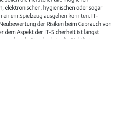
, elektronischen, hygienischen oder sogar
on einem Spielzeug ausgehen könnten. IT-
ne Neubewertung der Risiken beim Gebrauch von
r dem Aspekt der IT-Sicherheit ist längst
ntsprechende Standards in die Richtlinie
er IT-Sicherheitsstandards sollte von
rden. „Eine verpflichtende Drittprüfung bei
m Kinder besser zu schützen“, so Bühler. Das
ung verpflichtender Drittprüfungen im Jahr
m 90 Prozent zurückgegangen. Quelle: VdTÜV
chkeitsarbeit Friedrichstraße 136 | D-10117
uev.de/presse