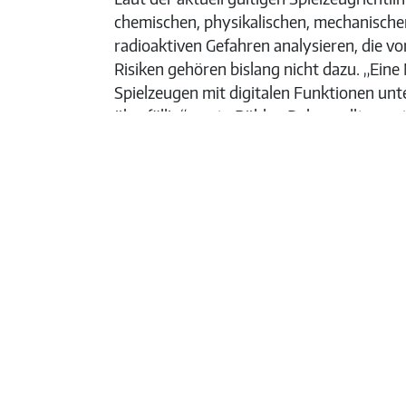
chemischen, physikalischen, mechanischen
radioaktiven Gefahren analysieren, die v
Risiken gehören bislang nicht dazu. „Ei
Spielzeugen mit digitalen Funktionen unte
überfällig“, sagte Bühler. Daher sollten e
aufgenommen werden. Die Einhaltung dies
unabhängigen Prüflaboren festgestellt we
Spielzeug ist ein wirksames Instrument, u
zeige das Beispiel USA. Nach der Einführ
2008 sei die Zahl der Produktrückrufe u
Verband der TÜV e.V. Presse- und Öffentli
Berlin presse@vdtuev.de
https://www.vdt