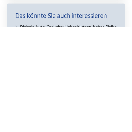
Das könnte Sie auch interessieren
Digitale Auto-Cockpits: Hoher Nutzen, hohes Risiko
Erfolgreiche Teilnahme des TÜV Saarland auf der
Hannover Messe 2024
TÜV-Verband kritisiert deutschen Alleingang bei
der Umsetzung der Nachhaltigkeitsrichtlinie
Saisonstart: Tipps für sicheres Fahren mit Karussell,
Achterbahn und Co.