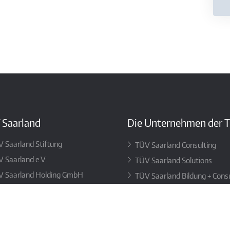
 Saarland
Die Unternehmen der 
 Saarland Stiftung
TÜV Saarland Consulting
 Saarland e.V.
TÜV Saarland Solutions
V Saarland Holding GmbH
TÜV Saarland Bildung + Consu
GmbH
TÜV Saarland Immobilienbe
TÜV Saarland Certification