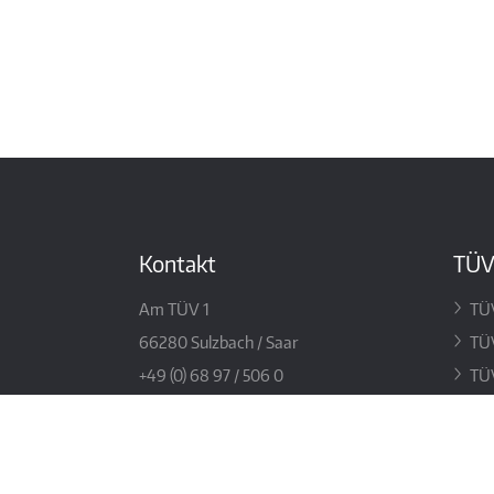
Kontakt
TÜV
Am TÜV 1
TÜV
66280 Sulzbach / Saar
TÜV
+49 (0) 68 97 / 506 0
TÜ
info@tuev-saar.de