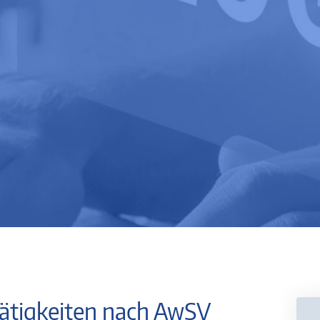
ätigkeiten nach AwSV