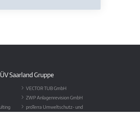
TÜV Saarland Gruppe
VECTOR TUB GmbH
ZWP Anlagenrevision GmbH
lting
proTerra Umweltschutz- und
Managementberatung GmbH
wertung
SG-Qualitätssicherung GmbH
 GmbH
authorized.by GmbH